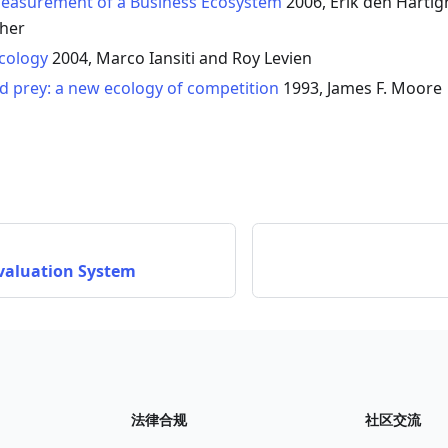
easurement of a Business Ecosystem
2006, Erik den Hartigh
her
Ecology
2004, Marco Iansiti and Roy Levien
d prey: a new ecology of competition
1993, James F. Moore
valuation System
法律合规
社区交流