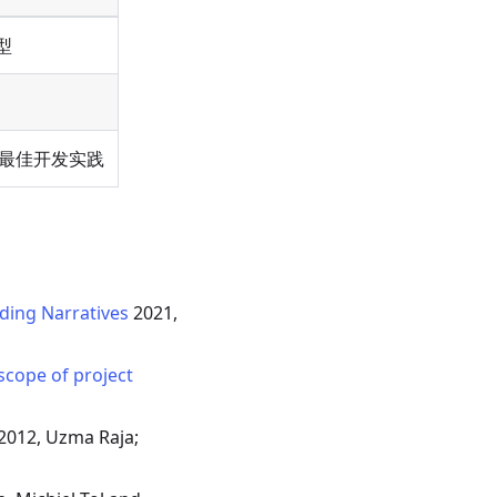
型
最佳开发实践
ding Narratives
2021,
scope of project
2012, Uzma Raja;