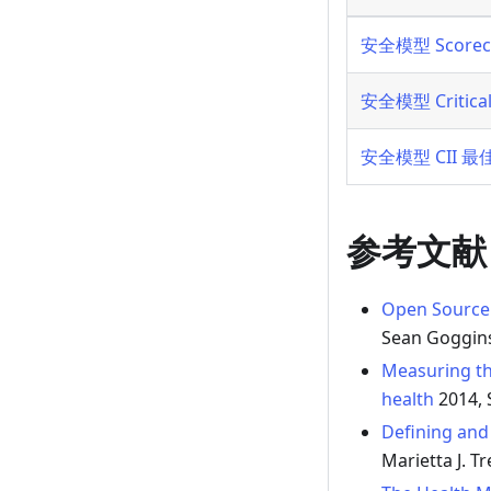
安全模型 Scorec
安全模型 Criticali
安全模型 CII 
参考文献
Open Source 
Sean Goggin
Measuring th
health
2014, 
Defining and
Marietta J. Tr